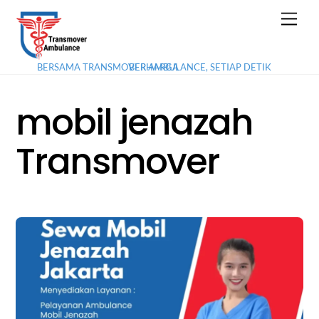
Skip
Men
to
content
BERSAMA TRANSMOVER AMBULANCE, SETIAP DETIK BERHARGA
mobil jenazah
Transmover