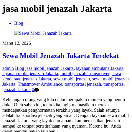
jasa mobil jenazah Jakarta
Blog
Maret 12, 2026
Sewa Mobil Jenazah Jakarta Terdekat
admin
Blog
jasa mobil jenazah Jakarta
,
layanan ambulans Jakarta
,
layanan mobil jenazah Jakarta
,
mobil jenazah Transmover
,
sewa
kendaraan jenazah Jakarta
,
sewa mobil jenazah
,
sewa mobil jenazah
Jakarta
,
Transmover Ambulance
,
transportasi jenazah
,
transportasi
jenazah Jakarta
0
Kehilangan orang yang kita cintai merupakan momen yang penuh
duka. Oleh sabab itu, tentu kita ingin memastikan mereka
mendapatkan penghormatan terakhir yang layak. Salah satunya
adalah transportasi jenazah yang aman. Dengan layanan sewa mobil
jenazah Jakarta yang layak dan aman akan memastikan jenazah
sampai ke tempat peristirahatan yang nyaman. Karena itu, Anda
dapat menggunakan layanan […]