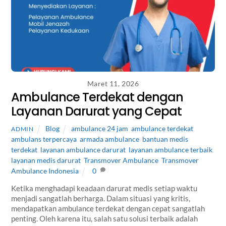
Maret 11, 2026
Ambulance Terdekat dengan
Layanan Darurat yang Cepat
Blog
ambulance 24 jam
,
ambulance terdekat
,
ADMIN
ambulans terpercaya
,
armada ambulance
,
bantuan medis
terdekat
,
layanan ambulance darurat
,
layanan ambulance terbaik
,
layanan medis darurat
,
Transmover Ambulance
,
Transmover
Ambulance Indonesia
0
Ketika menghadapi keadaan darurat medis setiap waktu
menjadi sangatlah berharga. Dalam situasi yang kritis,
mendapatkan ambulance terdekat dengan cepat sangatlah
penting. Oleh karena itu, salah satu solusi terbaik adalah