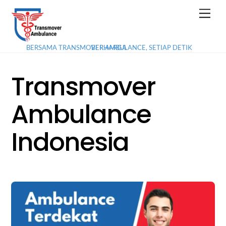
Skip
Men
to
content
BERSAMA TRANSMOVER AMBULANCE, SETIAP DETIK BERHARGA
Transmover
Ambulance
Indonesia