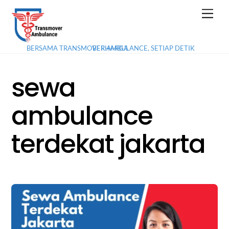
Skip
Men
to
content
BERSAMA TRANSMOVER AMBULANCE, SETIAP DETIK BERHARGA
sewa
ambulance
terdekat jakarta