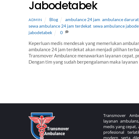
Jabodetabek
Blog
ambulance 24 jam
,
ambulance darurat
ADMIN
sewa ambulance 24 jam terdekat
,
sewa ambulance jabode
jabodetabek
0
Keperluan medis mendesak yang memerlukan ambulans 
ambulance 24 jam terdekat akan menjadi pilihan terba
Transmover Ambulance menawarkan layanan cepat, pro
Dengan tim yang sudah berpengalaman maka layanan ka
Back
To
Transmover Ambu
Top
layanan ambulans,
medis yang cepat,
profesional terl
modern serta dil