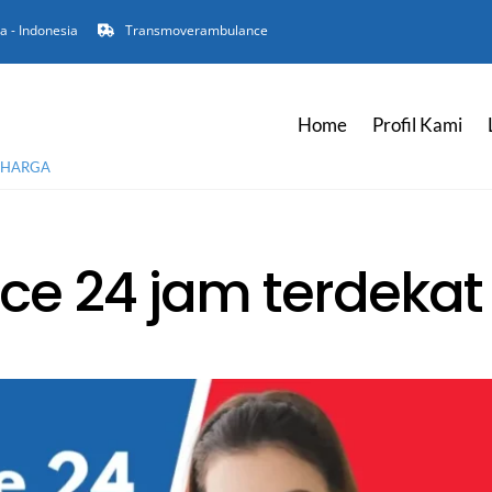
ta - Indonesia
Transmoverambulance
Home
Profil Kami
RHARGA
e 24 jam terdekat