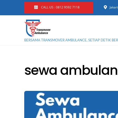
Skip
CALL US : 0812 9592 7118
Jakar
to
content
BERSAMA TRANSMOVER AMBULANCE, SETIAP DETIK BE
sewa ambulanc