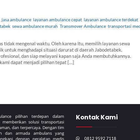
,
jasa ambulance
,
layanan ambulance cepat
,
layanan ambulance terdekat
,
tabek
,
sewa ambulance murah
,
Transmover Ambulance
,
transportasi me
tidak mengenal waktu. Oleh karena itu, memilih layanan sewa
ik untuk menghadapi situasi darurat di daerah Jabodetabek.
fesional, dan siap melayani kapan saja Anda membutuhkannya.
mi dapat menjadi pilihan tepat […]
Kontak Kami
lance pilihan terdepan dalam
 memberikan solusi transportasi
 aman, dan terpercaya. Dengan tim
atih dan armada ambulans yang
0812 9592 7118
engkapi dengan peralatan medis