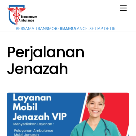
Skip
Men
to
content
BERSAMA TRANSMOVER AMBULANCE, SETIAP DETIK BERHARGA
Perjalanan
Jenazah